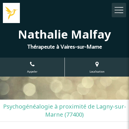
Nathalie Malfay
Thérapeute à Vaires-sur-Marne
Appeler
Localisation
Psychogénéalogie à proximité de Lagny-sur-
Marne (77400)